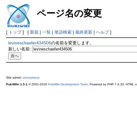
ページ名の変更
[
トップ
] [
新規
|
一覧
|
単語検索
|
最終更新
|
ヘルプ
]
levineschaefer434506
の名前を変更します。
新しい名前:
Site admin:
anonymous
PukiWiki 1.5.1
© 2001-2016
PukiWiki Development Team
. Powered by PHP 7.4.33. HTML co