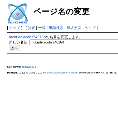
ページ名の変更
[
トップ
] [
新規
|
一覧
|
単語検索
|
最終更新
|
ヘルプ
]
mcbridejacobs740168
の名前を変更します。
新しい名前:
Site admin:
anonymous
PukiWiki 1.5.1
© 2001-2016
PukiWiki Development Team
. Powered by PHP 7.4.33. HTML c