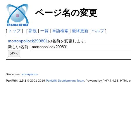
ページ名の変更
[
トップ
] [
新規
|
一覧
|
単語検索
|
最終更新
|
ヘルプ
]
mortonpollock299801
の名前を変更します。
新しい名前:
Site admin:
anonymous
PukiWiki 1.5.1
© 2001-2016
PukiWiki Development Team
. Powered by PHP 7.4.33. HTML co