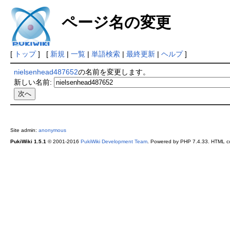
ページ名の変更
[
トップ
] [
新規
|
一覧
|
単語検索
|
最終更新
|
ヘルプ
]
nielsenhead487652
の名前を変更します。
新しい名前:
Site admin:
anonymous
PukiWiki 1.5.1
© 2001-2016
PukiWiki Development Team
. Powered by PHP 7.4.33. HTML co