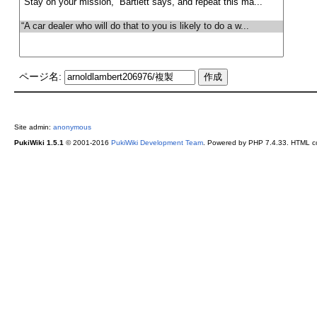
ページ名:
Site admin:
anonymous
PukiWiki 1.5.1
© 2001-2016
PukiWiki Development Team
. Powered by PHP 7.4.33. HTML co