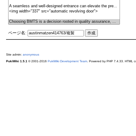
ページ名:
Site admin:
anonymous
PukiWiki 1.5.1
© 2001-2016
PukiWiki Development Team
. Powered by PHP 7.4.33. HTML co