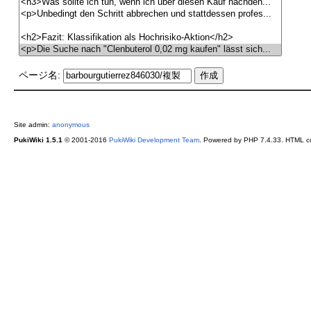
ページ名:
Site admin:
anonymous
PukiWiki 1.5.1
© 2001-2016
PukiWiki Development Team
. Powered by PHP 7.4.33. HTML co