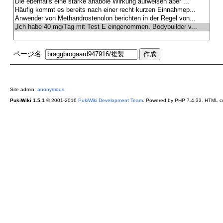
ページ名:
Site admin:
anonymous
PukiWiki 1.5.1
© 2001-2016
PukiWiki Development Team
. Powered by PHP 7.4.33. HTML co