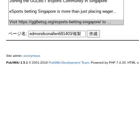
ページ名:
Site admin:
anonymous
PukiWiki 1.5.1
© 2001-2016
PukiWiki Development Team
. Powered by PHP 7.4.33. HTML co