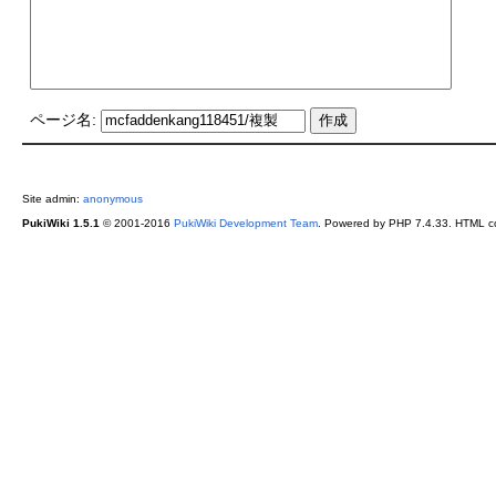
ページ名:
Site admin:
anonymous
PukiWiki 1.5.1
© 2001-2016
PukiWiki Development Team
. Powered by PHP 7.4.33. HTML co