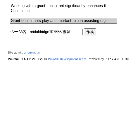
ページ名:
Site admin:
anonymous
PukiWiki 1.5.1
© 2001-2016
PukiWiki Development Team
. Powered by PHP 7.4.33. HTML c