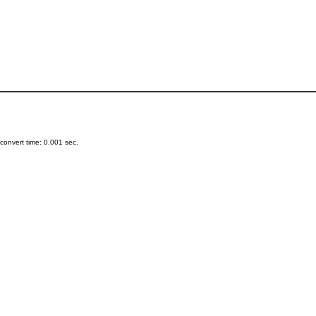
onvert time: 0.001 sec.