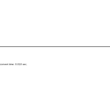
onvert time: 0.010 sec.