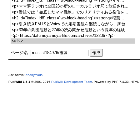
ページ名:
Site admin:
anonymous
PukiWiki 1.5.1
© 2001-2016
PukiWiki Development Team
. Powered by PHP 7.4.33. HTML c