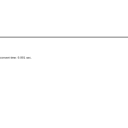
onvert time: 0.001 sec.