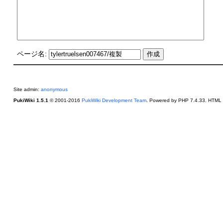
ページ名:
Site admin:
anonymous
PukiWiki 1.5.1
© 2001-2016
PukiWiki Development Team
. Powered by PHP 7.4.33. HTML c