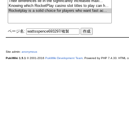
ページ名:
Site admin:
anonymous
PukiWiki 1.5.1
© 2001-2016
PukiWiki Development Team
. Powered by PHP 7.4.33. HTML co