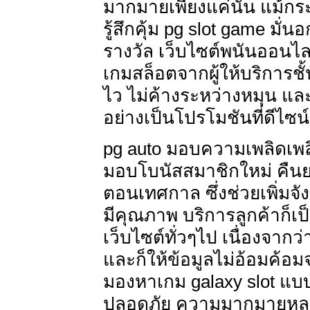
มากมายเพียงแค่นั้น แม้กระ
รู้สึกคุ้ม pg slot game มั่
รางวัล เว็บไซต์พนันออนไลน
เกมสล็อตจากผู้ให้บริการช
ไว ไม่ค้างระหว่างหมุน และ
อย่างเป็นโปรโมชันที่ดีไซน
pg auto มอบความเพลิดเพลิ
มอบโบนัสสมาชิกใหม่ คืน
ตอนเทศกาล ซึ่งช่วยเพิ่มจ
มีคุณภาพ บริการลูกค้าก็เ
เว็บไซต์ทั่วๆไป เนื่องจา
และก็ให้ข้อมูลไม่อ้อมค้อมจ
มองหาเกม galaxy slot แบ
ปลอดภัย ความมากมายหลา