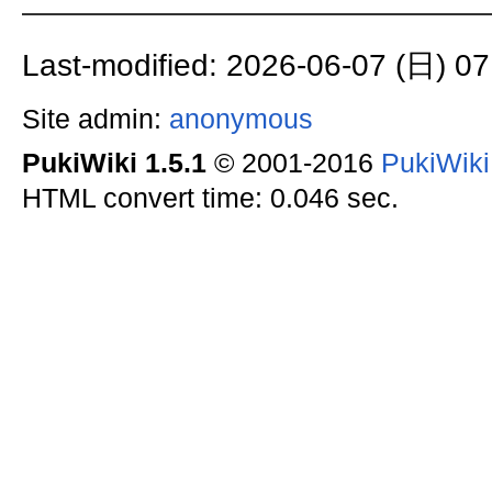
Last-modified: 2026-06-07 (日) 07
Site admin:
anonymous
PukiWiki 1.5.1
© 2001-2016
PukiWik
HTML convert time: 0.046 sec.