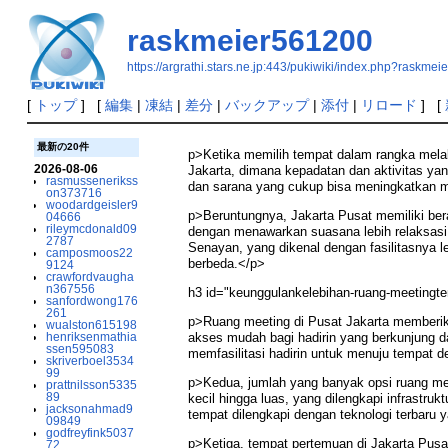
raskmeier561200
https://argrathi.stars.ne.jp:443/pukiwiki/index.php?raskme
[
トップ
] [
編集
|
凍結
|
差分
|
バックアップ
|
添付
|
リロード
] [
最新の20件
p>Ketika memilih tempat dalam rangka mel
2026-08-06
Jakarta, dimana kepadatan dan aktivitas ya
rasmussenerikss
dan sarana yang cukup bisa meningkatkan me
on373716
woodardgeisler9
p>Beruntungnya, Jakarta Pusat memiliki ber
04666
rileymcdonald09
dengan menawarkan suasana lebih relaksasi
2787
Senayan, yang dikenal dengan fasilitasnya 
camposmoos22
berbeda.</p>
9124
crawfordvaugha
n367556
h3 id="keunggulankelebihan-ruang-meetingt
sanfordwong176
261
p>Ruang meeting di Pusat Jakarta memberik
wualston615198
henriksenmathia
akses mudah bagi hadirin yang berkunjung da
ssen595083
memfasilitasi hadirin untuk menuju tempat
skriverboel3534
99
p>Kedua, jumlah yang banyak opsi ruang me
prattnilsson5335
89
kecil hingga luas, yang dilengkapi infrastr
jacksonahmad9
tempat dilengkapi dengan teknologi terbaru
09849
godfreyfink5037
p>Ketiga, tempat pertemuan di Jakarta Pusa
72