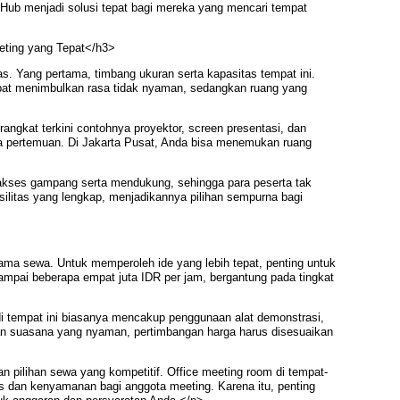
Hub menjadi solusi tepat bagi mereka yang mencari tempat
eting yang Tepat</h3>
. Yang pertama, timbang ukuran serta kapasitas tempat ini.
at menimbulkan rasa tidak nyaman, sedangkan ruang yang
angkat terkini contohnya proyektor, screen presentasi, dan
ma pertemuan. Di Jakarta Pusat, Anda bisa menemukan ruang
i akses gampang serta mendukung, sehingga para peserta tak
ilitas yang lengkap, menjadikannya pilihan sempurna bagi
ama sewa. Untuk memperoleh ide yang lebih tepat, penting untuk
ampai beberapa empat juta IDR per jam, bergantung pada tingkat
i tempat ini biasanya mencakup penggunaan alat demonstrasi,
ngan suasana yang nyaman, pertimbangan harga harus disesuaikan
n pilihan sewa yang kompetitif. Office meeting room di tempat-
s dan kenyamanan bagi anggota meeting. Karena itu, penting