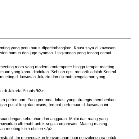
ting yang perlu harus dipertimbangkan. Khususnya di kawasan
efisien namun dan juga nyaman. Lingkungan yang tenang damai
ce meeting room yang modern kontemporer hingga tempat meeting
temuan yang kamu diadakan. Sebuah opsi menarik adalah Sentral
ng meeting di kawasan Jakarta dan nikmati pengalaman yang
n di Jakarta Pusat</h3>
am pertemuan. Yang pertama, lokasi yang strategis memberikan
ngan pusat kegiatan bisnis, tempat pertemuan di kawasan ini
uai dengan kebutuhan dan anggaran. Mulai dari ruang yang
nawarkan alternatif untuk segala organisasi. Masing-masing
n meeting lebih efisien.</p>
istratif. Ini menyediakan kenyamanan bagi penyelenggara untuk