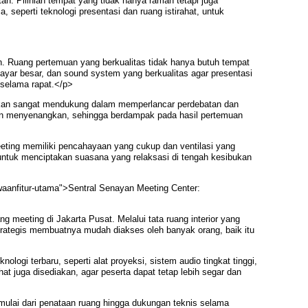
tan. Pilihlah tempat yang tidak hanya ramah tetapi juga
eperti teknologi presentasi dan ruang istirahat, untuk
>
an. Ruang pertemuan yang berkualitas tidak hanya butuh tempat
 layar besar, dan sound system yang berkualitas agar presentasi
 selama rapat.</p>
ni akan sangat mendukung dalam memperlancar perdebatan dan
an menyenangkan, sehingga berdampak pada hasil pertemuan
eting memiliki pencahayaan yang cukup dan ventilasi yang
 untuk menciptakan suasana yang relaksasi di tengah kesibukan
waanfitur-utama">Sentral Senayan Meeting Center:
meeting di Jakarta Pusat. Melalui tata ruang interior yang
trategis membuatnya mudah diakses oleh banyak orang, baik itu
gi terbaru, seperti alat proyeksi, sistem audio tingkat tinggi,
hat juga disediakan, agar peserta dapat tetap lebih segar dan
mulai dari penataan ruang hingga dukungan teknis selama