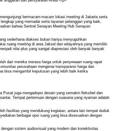
k anggaran dan persyaratan Anda.</p>
ah mengunjungi bermacam-macam lokasi meeting di Jakarta serta
ng lengkap yang memadai serta layanan pelanggan yang baik,
ampaikan bahwa Sentral Senayan Meeting Hub Senayan
 yang sederhana diakses bukan hanya menyuguhkan
ai ruang meeting di area Jaksel dan wilayahnya yang memiliki
 menjadi nilai plus yang sangat diapresiasi oleh banyak banyak
lah dari mereka merasa harga untuk penyewaan ruang rapat
a komunitas perusahaan mengenai transparansi harga dan
wa bisa mengambil keputusan yang lebih baik ketika
a Pusat juga mengadopsi desain yang semakin fleksibel dan
in santai. Tempat pertemuan dengan suasana yang nyaman adalah
eh fasilitas yang mendukung kegiatan, antara lain tempat duduk
yediakan berbagai opsi ruang yang bisa disesuaikan dengan
n dengan sistem audiovisual yang modern dan konektivitas