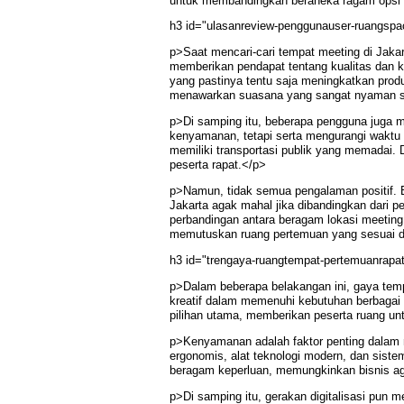
untuk membandingkan beraneka ragam opsi
h3 id="ulasanreview-penggunauser-ruangsp
p>Saat mencari-cari tempat meeting di Jaka
memberikan pendapat tentang kualitas dan ke
yang pastinya tentu saja meningkatkan pro
menawarkan suasana yang sangat nyaman ser
p>Di samping itu, beberapa pengguna juga
kenyamanan, tetapi serta mengurangi waktu
memiliki transportasi publik yang memadai. D
peserta rapat.</p>
p>Namun, tidak semua pengalaman positif. 
Jakarta agak mahal jika dibandingkan dari p
perbandingan antara beragam lokasi meeting
memutuskan ruang pertemuan yang sesuai d
h3 id="trengaya-ruangtempat-pertemuanrap
p>Dalam beberapa belakangan ini, gaya tem
kreatif dalam memenuhi kebutuhan berbagai
pilihan utama, memberikan peserta ruang un
p>Kenyamanan adalah faktor penting dalam m
ergonomis, alat teknologi modern, dan sist
beragam keperluan, memungkinkan bisnis ag
p>Di samping itu, gerakan digitalisasi pun 