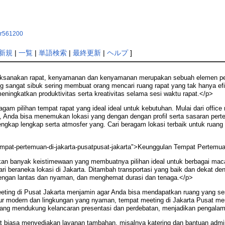
ier561200
新規
|
一覧
|
単語検索
|
最終更新
|
ヘルプ
]
aksanakan rapat, kenyamanan dan kenyamanan merupakan sebuah elemen pen
ng sangat sibuk sering membuat orang mencari ruang rapat yang tak hanya 
ningkatkan produktivitas serta kreativitas selama sesi waktu rapat.</p>
agam pilihan tempat rapat yang ideal ideal untuk kebutuhan. Mulai dari offi
, Anda bisa menemukan lokasi yang dengan dengan profil serta sasaran per
lengkap lengkap serta atmosfer yang. Cari beragam lokasi terbaik untuk rua
empat-pertemuan-di-jakarta-pusatpusat-jakarta">Keunggulan Tempat Pertemua
an banyak keistimewaan yang membuatnya pilihan ideal untuk berbagai mac
ri beraneka lokasi di Jakarta. Ditambah transportasi yang baik dan dekat de
 dengan lantas dan nyaman, dan menghemat durasi dan tenaga.</p>
eting di Pusat Jakarta menjamin agar Anda bisa mendapatkan ruang yang ses
uktur modern dan lingkungan yang nyaman, tempat meeting di Jakarta Pusat me
 yang mendukung kelancaran presentasi dan perdebatan, menjadikan pengalama
t biasa menyediakan layanan tambahan, misalnya katering dan bantuan admin