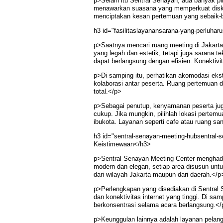
p>Selain itu Sentral Senayan, ada banyak pil
menawarkan suasana yang memperkuat diskusi
menciptakan kesan pertemuan yang sebaik-
h3 id="fasilitaslayanansarana-yang-perluha
p>Saatnya mencari ruang meeting di Jakarta 
yang legah dan estetik, tetapi juga sarana 
dapat berlangsung dengan efisien. Konektivi
p>Di samping itu, perhatikan akomodasi ekst
kolaborasi antar peserta. Ruang pertemuan
total.</p>
p>Sebagai penutup, kenyamanan peserta juga
cukup. Jika mungkin, pilihlah lokasi perte
ibukota. Layanan seperti cafe atau ruang san
h3 id="sentral-senayan-meeting-hubsentral-
Keistimewaan</h3>
p>Sentral Senayan Meeting Center menghadir
modern dan elegan, setiap area disusun unt
dari wilayah Jakarta maupun dari daerah.</p
p>Perlengkapan yang disediakan di Sentral S
dan konektivitas internet yang tinggi. Di sa
berkonsentrasi selama acara berlangsung.</
p>Keunggulan lainnya adalah layanan pelang