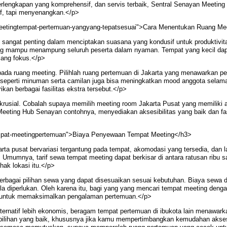
lengkapan yang komprehensif, dan servis terbaik, Sentral Senayan Meeting 
if, tapi menyenangkan.</p>
meetingtempat-pertemuan-yangyang-tepatsesuai">Cara Menentukan Ruang Me
angat penting dalam menciptakan suasana yang kondusif untuk produktivitas
ng mampu menampung seluruh peserta dalam nyaman. Tempat yang kecil dap
lang fokus.</p>
ada ruang meeting. Pilihlah ruang pertemuan di Jakarta yang menawarkan per
ra seperti minuman serta camilan juga bisa meningkatkan mood anggota sela
an berbagai fasilitas ekstra tersebut.</p>
n krusial. Cobalah supaya memilih meeting room Jakarta Pusat yang memilik
eting Hub Senayan contohnya, menyediakan aksesibilitas yang baik dan fas
mpat-meetingpertemuan">Biaya Penyewaan Tempat Meeting</h3>
ta pusat bervariasi tergantung pada tempat, akomodasi yang tersedia, dan l
 Umumnya, tarif sewa tempat meeting dapat berkisar di antara ratusan ribu s
hak lokasi itu.</p>
rbagai pilihan sewa yang dapat disesuaikan sesuai kebutuhan. Biaya sewa d
bila diperlukan. Oleh karena itu, bagi yang yang mencari tempat meeting de
n untuk memaksimalkan pengalaman pertemuan.</p>
ernatif lebih ekonomis, beragam tempat pertemuan di ibukota lain menawarka
tif pilihan yang baik, khususnya jika kamu mempertimbangkan kemudahan akse