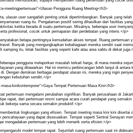
 semasa memutuskan, supaya memperoleh ruang pertemuan yang cocok untu
ace-meetingpertemuan">Ulasan Pengguna Ruang Meeting</h3>
rta, ulasan user sangatlah penting untuk dipertimbangkan. Banyak yang tel
nyamanan ruang itu. Pengalaman positif sering dihasilkan dari fasilitas ya
duktivitas ketika berada di suatu pertemuan. Misalnya, beberapa user meny
ta profesional, cocok untuk pemaparan dan perdebatan yang intens.</p>
 menyatakan betapa pentingnya kemudahan akses tempat. Ruang pertemuan
 travel. Banyak yang mengungkapkan kebahagiaan mereka sendiri saat memak
i samping itu, letak fasilitas yang seperti kafe atau area sabtu di dekat juga
Beberapa pengguna melaporkan masalah terkait harga, di mana mereka sejum
elayanan yang ditawarkan. Hal ini memicu perbincangan lebih lanjut di antar
 di. Dengan demikian berbagai pendapat ulasan ini, mereka yang ingin penye
engan kebutuhan sendiri.</p>
at-masa-kinikontemporer">Gaya Tempat Pertemuan Masa Kini</h3>
pat pertemuan mengalami perubahan signifikan. Banyak perusahaan di Jakart
 tipe rapat, dari pertemuan resmi sampai acara curah pendapat yang semak
tuk bekerja sama secara semakin produktif.</p>
embentuk lingkungan yang efisien. Tempat meeting masa kini kini disertai ol
em pencahayaan yang dapat disesuaikan. Tempat seperti Sentral Senayan men
ar mengadakan pertemuan yang lebih menarik serta efisien.</p>
mempengaruhi model tempat rapat. Sejumlah ruang pertemuan saat ini didesai