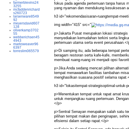
farmerblevins24
fokus pada agenda pertemuan tanpa harus me
3255
yang nyaman dan mendukung kesuksesan a
mcfaddenrichard
s260723
h3 id="rekomendasisaran-ruangtempat-meet
larsenware8549
92
meyersdavid607
img width="415" src="
128
oliverkamp3702
p>Jakarta Pusat merupakan lokasi strategis
55
webberichsen45
menyediakan kemudahan terkini serta lingku
4943
pertemuan utama serta event perusahaan.</
marksweaver96
6397
p>Di samping itu, ada beberapa tempat perte
torreslim065579
beragam restoran serta kafe-kafe, memberik
membuat ruang-ruang ini menjadi opsi favori
p>Jika Anda sedang mencari pilihan alternat
tempat menawarkan fasilitas tambahan misa
menghasilkan suasana positif selama rapat.
h3 id="lokasitempat-strategisoptimal-untuk
p>Menentukan tempat untuk rapat amat krus
untuk menjangkau ruang pertemuan. Dengan j
</p>
p>Sentral Senayan merupakan salah satu terb
pilihan tempat makan dan penginapan, sehi
efisiensi dalam setiap rapat.</p>