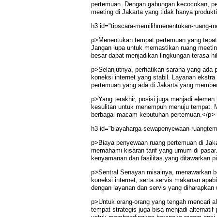
pertemuan. Dengan gabungan kecocokan, per
meeting di Jakarta yang tidak hanya produkt
h3 id="tipscara-memilihmenentukan-ruang-
p>Menentukan tempat pertemuan yang tepat s
Jangan lupa untuk memastikan ruang meeti
besar dapat menjadikan lingkungan terasa hi
p>Selanjutnya, perhatikan sarana yang ada p
koneksi internet yang stabil. Layanan ekst
pertemuan yang ada di Jakarta yang memberik
p>Yang terakhir, posisi juga menjadi eleme
kesulitan untuk menempuh menuju tempat. Me
berbagai macam kebutuhan pertemuan.</p>
h3 id="biayaharga-sewapenyewaan-ruangte
p>Biaya penyewaan ruang pertemuan di Jakar
memahami kisaran tarif yang umum di pasar.
kenyamanan dan fasilitas yang ditawarkan pi
p>Sentral Senayan misalnya, menawarkan be
koneksi internet, serta servis makanan apa
dengan layanan dan servis yang diharapka
p>Untuk orang-orang yang tengah mencari alt
tempat strategis juga bisa menjadi alterna