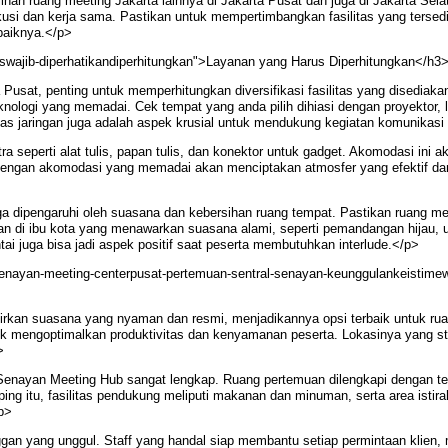
ihan ruang meeting Jakarta lainnya di Jakarta Pusat dan juga di Jakarta Sela
 dan kerja sama. Pastikan untuk mempertimbangkan fasilitas yang tersedia, s
baiknya.</p>
ruswajib-diperhatikandiperhitungkan">Layanan yang Harus Diperhitungkan</h3
Pusat, penting untuk memperhitungkan diversifikasi fasilitas yang disediak
teknologi yang memadai. Cek tempat yang anda pilih dihiasi dengan proyektor,
tas jaringan juga adalah aspek krusial untuk mendukung kegiatan komunikasi
ra seperti alat tulis, papan tulis, dan konektor untuk gadget. Akomodasi i
 dengan akomodasi yang memadai akan menciptakan atmosfer yang efektif d
 dipengaruhi oleh suasana dan kebersihan ruang tempat. Pastikan ruang me
muan di ibu kota yang menawarkan suasana alami, seperti pemandangan hijau,
tai juga bisa jadi aspek positif saat peserta membutuhkan interlude.</p>
senayan-meeting-centerpusat-pertemuan-sentral-senayan-keunggulankeistime
kan suasana yang nyaman dan resmi, menjadikannya opsi terbaik untuk ruang 
uk mengoptimalkan produktivitas dan kenyamanan peserta. Lokasinya yang s
>
enayan Meeting Hub sangat lengkap. Ruang pertemuan dilengkapi dengan teknolo
mping itu, fasilitas pendukung meliputi makanan dan minuman, serta area istira
p>
gan yang unggul. Staff yang handal siap membantu setiap permintaan klien, 