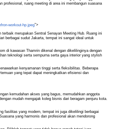
an profesional, ruang meeting di area ini membangun suasana
">
an terbaik merupakan Sentral Senayan Meeting Hub. Ruang ini
 berbagai sudut Jakarta, tempat ini sangat ideal untuk
oom di kawasan Thamrin dikenal dengan dikelilinginya dengan
n teknologi serta sempurna serta gaya interior yang stylish
enawarkan kenyamanan tinggi serta fleksibilitas. Beberapa
temuan yang tepat dapat meningkatkan efisiensi dan
al dengan kemudahan akses yang bagus, memudahkan anggota
a dengan mudah mengajak koleg bisnis dari beragam penjuru kota.
asilitas yang modern, tempat ini juga dikelilingi berbagai
 Suasana yang harmonis dan profesional akan mendorong