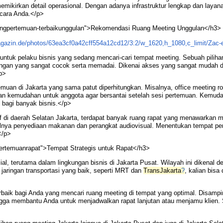
mikirkan detail operasional. Dengan adanya infrastruktur lengkap dan layan
cara Anda.</p>
ingpertemuan-terbaikunggulan">Rekomendasi Ruang Meeting Unggulan</h3>
 untuk pelaku bisnis yang sedang mencari-cari tempat meeting. Sebuah pilih
ngan yang sangat cocok serta memadai. Dikenai akses yang sangat mudah dari
p>
muan di Jakarta yang sama patut diperhitungkan. Misalnya, office meeting r
an kemudahan untuk anggota agar bersantai setelah sesi pertemuan. Kemudaha
t bagi banyak bisnis.</p>
if di daerah Selatan Jakarta, terdapat banyak ruang rapat yang menawarkan m
lnya penyediaan makanan dan perangkat audiovisual. Menentukan tempat per
</p>
-pertemuanrapat">Tempat Strategis untuk Rapat</h3>
ial, terutama dalam lingkungan bisnis di Jakarta Pusat. Wilayah ini diken
aringan transportasi yang baik, seperti MRT dan
TransJakarta
?
, kalian bis
aik bagi Anda yang mencari ruang meeting di tempat yang optimal. Disamping f
ngga membantu Anda untuk menjadwalkan rapat lanjutan atau menjamu klien.