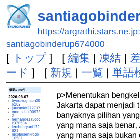
santiagobinde
https://argrathi.stars.ne.j
santiagobinderup674000
[
トップ
] [
編集
|
凍結
|
ード
] [
新規
|
一覧
|
単語
最新の20件
p>Menentukan bengkel a
2026-08-07
byersvognsen39
Jakarta dapat menjadi 
6202
juulsmidt272737
morrischoi00973
banyaknya pilihan yang 
2
hernandezaycoc
yang mana saja benar,
k370534
lerchebryant172
621
yang mana saja bukan
nicolajsenkrog6
10581