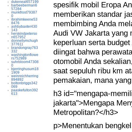
dukeneal657199
spesifik mobil Eropa A
barbeeberman6
57284
memberikan standar jas
munkfrost79387
0
ibrahimkeene53
membimbing Anda mela
8476
ashbybaxter430
143
Audi VW Jakarta yang 
herskindpeterso
n657952
keperluan serta budget
donnellymchugh
377611
brandongray763
diingat bahwa perawata
332
washingtonflowe
rs752989
otomobil Anda sekalian
suhrbloom47308
0
saat sepuluh ribu km a
bjerringhusum18
1909
weinreichherring
pemakaian, mana yang m
894892
boltonbriggs342
069
paaskefulton392
h3 id="mengapa-memili
613
jakarta">Mengapa Menye
Metropolitan?</h3>
p>Menentukan bengkel 