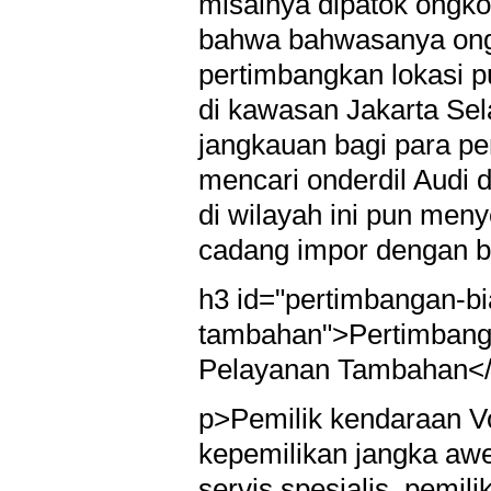
misalnya dipatok ongko
bahwa bahwasanya ongk
pertimbangkan lokasi p
di kawasan Jakarta Sel
jangkauan bagi para pe
mencari onderdil Audi d
di wilayah ini pun men
cadang impor dengan b
h3 id="pertimbangan-b
tambahan">Pertimbang
Pelayanan Tambahan<
p>Pemilik kendaraan V
kepemilikan jangka awe
servis spesialis, pemi