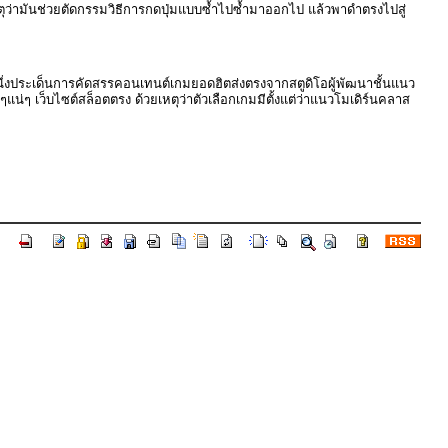
เหตุว่ามันช่วยตัดกรรมวิธีการกดปุ่มแบบซ้ำไปซ้ำมาออกไป แล้วพาดำตรงไปสู่
นึ่งประเด็นการคัดสรรคอนเทนต์เกมยอดฮิตส่งตรงจากสตูดิโอผู้พัฒนาชั้นแนว
มๆแน่ๆ เว็บไซต์สล็อตตรง ด้วยเหตุว่าตัวเลือกเกมมีตั้งแต่ว่าแนวโมเดิร์นคลาส