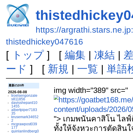
thistedhickey
https://argrathi.stars.ne.j
thistedhickey047616
[
トップ
] [
編集
|
凍結
|
ード
] [
新規
|
一覧
|
単語
最新の20件
img width="389" src="
2026-08-08
troelsengonzale
s811856
davisshepard10
1455
albertpiper7183
35
"> เกมพนันคาสิโน ไลฟ์ด
krusemark34652
2
mcgrawpost039
ทั้งให้จังหวะการตัดส
177
quinlanlindberg0