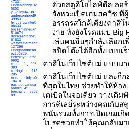
47331
ด้วยสตูดิโอไลฟ์ดีลเลอ
lundealdridge02
5853
จังหวะเปิดเกมสควีซ ที่ผ
yukelley047387
andersenhood9
39953
อรรถรสใกล้เคียงคาสิโนจ
hvidbergwaller0
08433
bossenfinnegan
ง่าย ทั้งยังโรดแมป Big Ro
510674
didriksenroche5
เล่นคนอื่นๆกำลังเลือกเ
61633
westwestermann
127396
สปีดโต๊ะได้อีกทั้งแบบ
lundgaardmend
ez106829
forrestnyholm58
6602
คาสิโนเว็บไซต์แม่ แบบมา
cochranfogh006
383
curringilmore113
295
คาสิโนเว็บไซต์แม่ และก็ก
masonmcintyre0
78410
ที่สุดในไทย ช่วยทำให้ห้อง
pachecovangsg
aard891451
borchwrenn7707
เตเบิลในจอเดียว วางเดิม
89
การดีเลย์ระหว่างคุณกับสตูด
พนันรวมทั้งการเปิดเกมเกิดข
โปรดช่วยทำให้คุณกลับมาเล