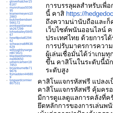
gloverhatcher15
การบรรลุผลสำหรับเพื่อ
6187
munrohaas5036
95
นี้ คาสิ
https://hedgedo
kramermeyers10
2883
ถึงความน่านับถือและก
butcherbendsen
566172
pontoppidanwal
เว็บไซต์พนันออนไลน์ ค
sh267299
lohsebailey5845
67
ประเทศไทย ด้วยการได้
hewittpolat0294
62
การปรับมาตรการความ
schwarzratliff436
629
willoughbysarge
ผู้เล่นเชื่อมั่นได้ว่าเ
nt873021
blackwellsimmo
ns060650
ขึ้น คาสิโนในระดับนี้ม
udsencarlsen18
7853
ระดับสูง
bryanburnette71
9676
frymadden44680
9
คาสิโนแจกรหัสฟรี แปลงเป
lysgaardcormier
807531
คาสิโนแจกรหัสฟรี คุ้มคร
มีการดูแลดูแลการคลังที่ค
ยึดหลักการของการเล่นพนั