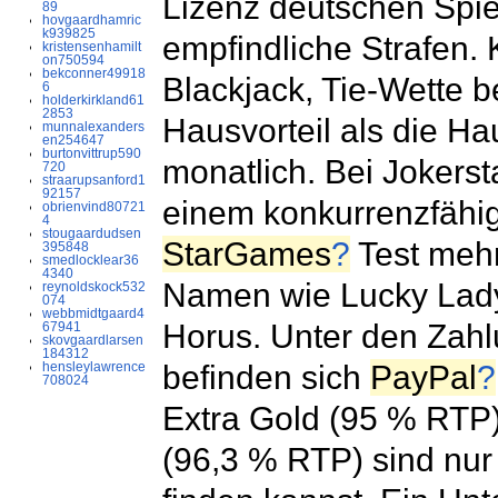
Lizenz deutschen Spiel
89
hovgaardhamric
k939825
empfindliche Strafen. 
kristensenhamilt
on750594
bekconner49918
Blackjack, Tie-Wette b
6
holderkirkland61
2853
Hausvorteil als die H
munnalexanders
en254647
burtonvittrup590
monatlich. Bei Jokerst
720
straarupsanford1
92157
einem konkurrenzfähig
obrienvind80721
4
stougaardudsen
StarGames
?
Test mehr
395848
smedlocklear36
4340
Namen wie Lucky Lady
reynoldskock532
074
webbmidtgaard4
Horus. Unter den Zahl
67941
skovgaardlarsen
184312
hensleylawrence
befinden sich
PayPal
?
708024
Extra Gold (95 % RTP)
(96,3 % RTP) sind nur