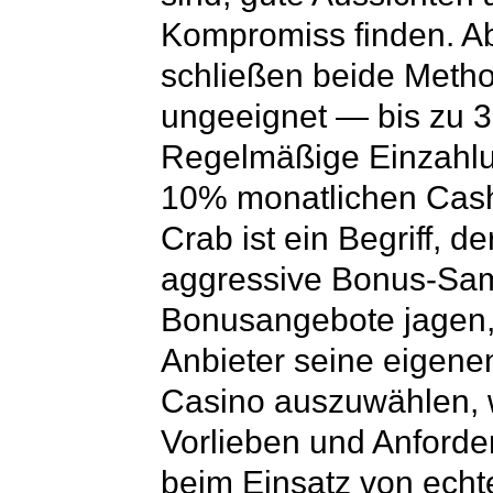
Kompromiss finden. 
schließen beide Metho
ungeeignet — bis zu 3
Regelmäßige Einzahlun
10% monatlichen Cash
Crab ist ein Begriff, 
aggressive Bonus-Samm
Bonusangebote jagen, 
Anbieter seine eigenen
Casino auszuwählen, w
Vorlieben und Anforder
beim Einsatz von echt