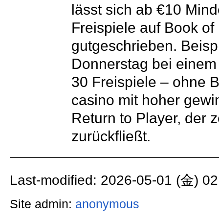
lässt sich ab €10 Mind
Freispiele auf Book of
gutgeschrieben. Beisp
Donnerstag bei einem 
30 Freispiele – ohne 
casino mit hoher gewi
Return to Player, der z
zurückfließt.
Last-modified: 2026-05-01 (金) 02
Site admin:
anonymous