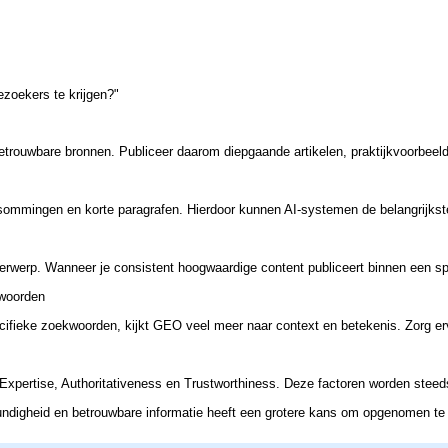
zoekers te krijgen?"
trouwbare bronnen. Publiceer daarom diepgaande artikelen, praktijkvoorbeel
sommingen en korte paragrafen. Hierdoor kunnen AI-systemen de belangrijkst
erwerp. Wanneer je consistent hoogwaardige content publiceert binnen een sp
kwoorden
cifieke zoekwoorden, kijkt GEO veel meer naar context en betekenis. Zorg erv
Expertise, Authoritativeness en Trustworthiness. Deze factoren worden steed
kundigheid en betrouwbare informatie heeft een grotere kans om opgenomen te 