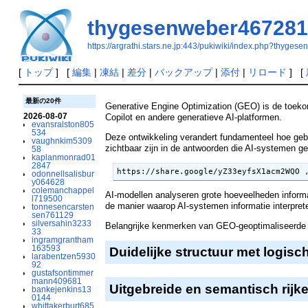
thygesenweber467281
https://argrathi.stars.ne.jp:443/pukiwiki/index.php?thyge
[
トップ
] [
編集
|
凍結
|
差分
|
バックアップ
|
添付
|
リロード
] [
最新の20件
Generative Engine Optimization (GEO) is de toekom
2026-08-07
Copilot en andere generatieve AI-platformen.
evansralston805
534
Deze ontwikkeling verandert fundamenteel hoe gebr
vaughnkim5309
zichtbaar zijn in de antwoorden die AI-systemen g
58
kaplanmonrad01
2847
https://share.google/yZ33eyfsX1acm2WQO 
odonnellsalisbur
y064628
colemanchappel
AI-modellen analyseren grote hoeveelheden informat
l719500
de manier waarop AI-systemen informatie interpret
tonnesencarsten
sen761129
silversahin3233
Belangrijke kenmerken van GEO-geoptimaliseerde c
33
ingramgrantham
163593
Duidelijke structuur met logi
larabentzen5930
92
gustafsontimmer
mann409681
Uitgebreide en semantisch rijke
bankejenkins13
0144
whittakerburt685