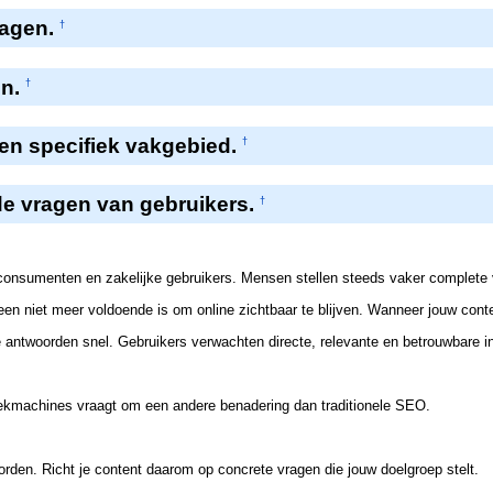
ragen.
†
en.
†
een specifiek vakgebied.
†
j de vragen van gebruikers.
†
onsumenten en zakelijke gebruikers. Mensen stellen steeds vaker complete vr
lleen niet meer voldoende is om online zichtbaar te blijven. Wanneer jouw con
e antwoorden snel. Gebruikers verwachten directe, relevante en betrouwbare i
oekmachines vraagt om een andere benadering dan traditionele SEO.
den. Richt je content daarom op concrete vragen die jouw doelgroep stelt.