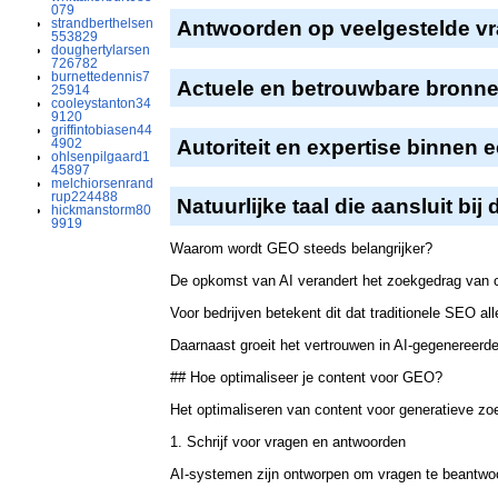
079
strandberthelsen
Antwoorden op veelgestelde v
553829
doughertylarsen
726782
burnettedennis7
Actuele en betrouwbare bronn
25914
cooleystanton34
9120
griffintobiasen44
Autoriteit en expertise binnen 
4902
ohlsenpilgaard1
45897
melchiorsenrand
rup224488
Natuurlijke taal die aansluit bi
hickmanstorm80
9919
Waarom wordt GEO steeds belangrijker?
De opkomst van AI verandert het zoekgedrag van c
Voor bedrijven betekent dit dat traditionele SEO a
Daarnaast groeit het vertrouwen in AI-gegenereerd
## Hoe optimaliseer je content voor GEO?
Het optimaliseren van content voor generatieve z
1. Schrijf voor vragen en antwoorden
AI-systemen zijn ontworpen om vragen te beantwoor