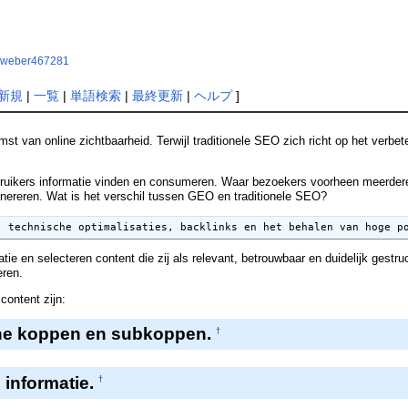
senweber467281
新規
|
一覧
|
単語検索
|
最終更新
|
ヘルプ
]
st van online zichtbaarheid. Terwijl traditionele SEO zich richt op het ve
uikers informatie vinden en consumeren. Waar bezoekers voorheen meerdere z
enereren. Wat is het verschil tussen GEO en traditionele SEO?
, technische optimalisaties, backlinks en het behalen van hoge p
ie en selecteren content die zij als relevant, betrouwbaar en duidelijk gest
eren.
ontent zijn:
sche koppen en subkoppen.
†
 informatie.
†