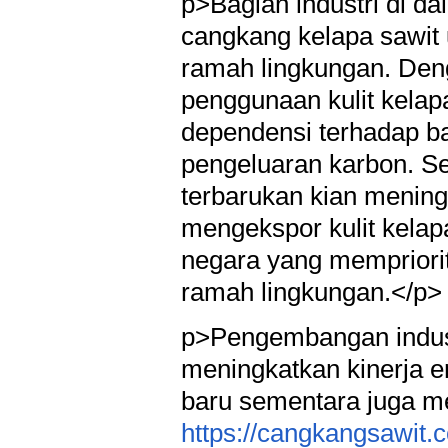
p>Bagian industri di d
cangkang kelapa sawit u
ramah lingkungan. Den
penggunaan kulit kelap
dependensi terhadap ba
pengeluaran karbon. Sel
terbarukan kian menin
mengekspor kulit kelap
negara yang mempriori
ramah lingkungan.</p>
p>Pengembangan indust
meningkatkan kinerja e
baru sementara juga m
https://cangkangsawit.c