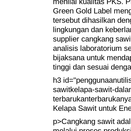
menilai kualitas PKS. 
Green Gold Label meng
tersebut dihasilkan de
lingkungan dan keberlan
supplier cangkang sawit
analisis laboratorium s
bijaksana untuk menda
tinggi dan sesuai dengan
h3 id="penggunaanutili
sawitkelapa-sawit-dala
terbarukanterbarukanya
Kelapa Sawit untuk En
p>Cangkang sawit adal
melalui proses produks