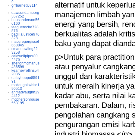
9
alternatif untuk keperlu
orrbarnett03114
3
manajemen limbah yang
dawsondamborg
367252
buusanderson56
energi yang bersih, r
6160
teagueroche728
576
berkualitas adalah krit
padillajustice976
328
baku yang dapat dianda
macgregorgissel
668845
smartdowling22
3258
p>Untuk para practition
caldwellpiper89
4475
sheltonmcmanus
atau penyalur cangkang
486599
kearneyrollins54
unggul dan karakteristi
2035
dalbyhoppe8591
91
untuk meraih kinerja y
mcdougallwhite1
90513
ahmadvaughn29
kadar abu, serta nilai 
4412
mcphersonrouse
pembakaran. Dalam, ri
553195
pengolahan cangkang s
pengurangan emisi kar
industri biomassa.</p>