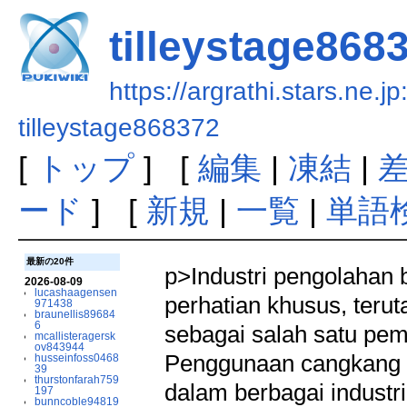
tilleystage868
https://argrathi.stars.ne.j
tilleystage868372
[
トップ
] [
編集
|
凍結
|
ード
] [
新規
|
一覧
|
単語
最新の20件
p>Industri pengolahan 
2026-08-09
lucashaagensen
perhatian khusus, ter
971438
braunellis89684
6
sebagai salah satu pem
mcallisteragersk
ov843944
Penggunaan cangkang 
husseinfoss0468
39
thurstonfarah759
dalam berbagai indust
197
bunncoble94819